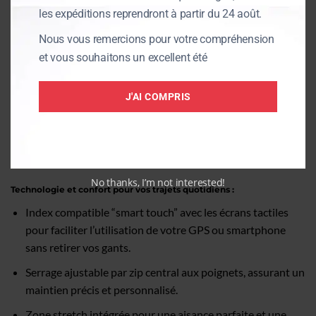
les expéditions reprendront à partir du 24 août.
Dotés d’une coque de protection à mémoire de forme sur
les phalanges, offrant une sécurité optimale contre les
Nous vous remercions pour votre compréhension
impacts.
et vous souhaitons un excellent été
Renforts en cuir sur la paume et les doigts, garantissant
une meilleure adhérence et une résistance accrue à
J'AI COMPRIS
l’usure.
Homologation : Certifiés CE selon la norme EN 13594-
2015, pour une conduite en toute confiance.
No thanks, I’m not interested!
Technologie et confort pour vos trajets quotidiens :
Index compatible “smart touch” avec les écrans tactiles
pour faciliter l’utilisation de votre GPS ou smartphone
sans retirer vos gants.
Serrage ajustable par zip central aux poignets, assurant un
maintien précis et personnalisé.
Zone stretch intégrée pour une aisance parfaite et une