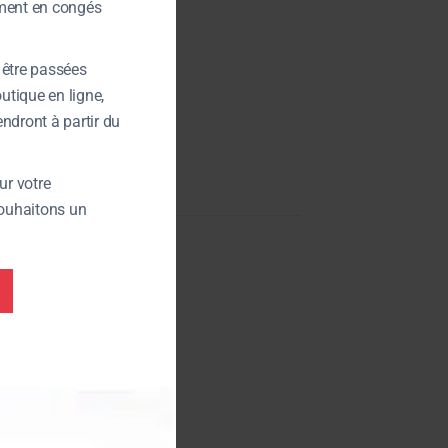
ement en congés
être passées
tique en ligne,
ndront à partir du
r votre
ouhaitons un