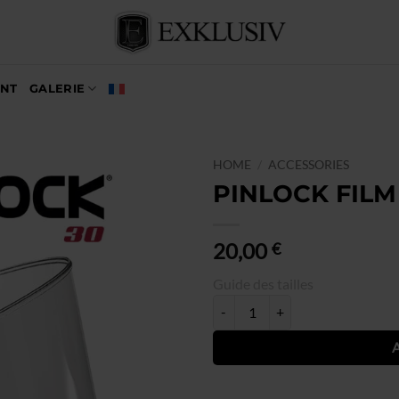
UNT
GALERIE
HOME
/
ACCESSORIES
PINLOCK FILM
20,00
€
Guide des tailles
PINLOCK FILM 30 quantity
Alternative: