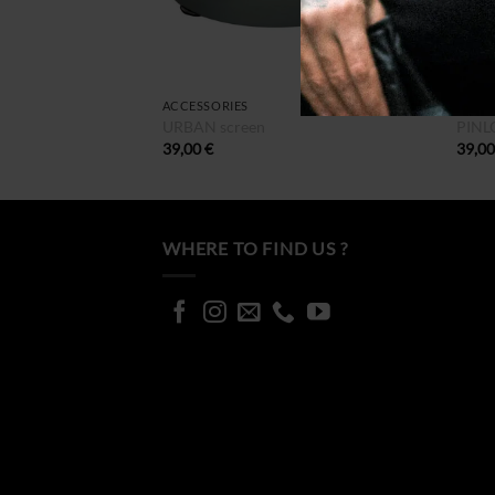
+
+
ACCESSORIES
ACCE
URBAN screen
PINL
39,00
€
39,0
WHERE TO FIND US ?