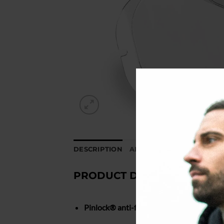
DESCRIPTION
ADDITIONAL INFORMATIO
PRODUCT DESCRIPTION :
Pinlock® anti-fog film compatible with pi