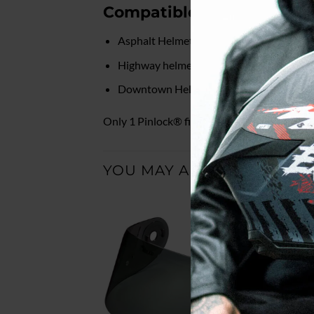
Compatible headsets :
Asphalt Helmet
Highway helmet
Downtown Helmet
Only 1 Pinlock® film included.
YOU MAY ALSO LIKE…