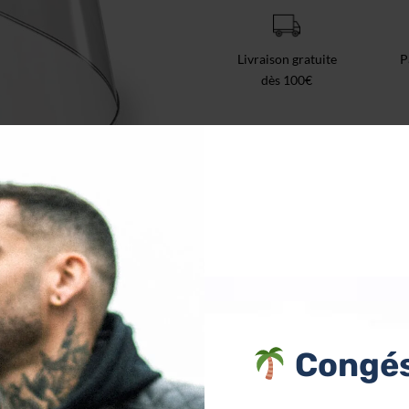
Livraison gratuite
P
dès 100€
N
Congés
nlock 30 pre-fitted screen
.