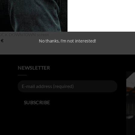
SSORIES
OCK DOWNTOWN screen
0
€
No thanks, I’m not interested!
NEWSLETTER
Alternative: