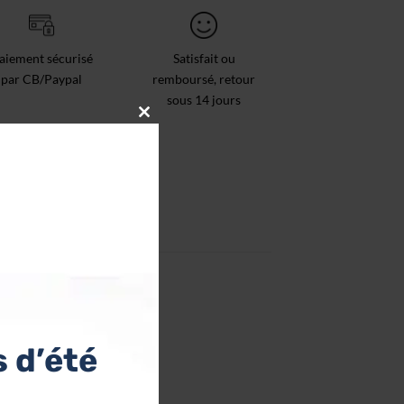
aiement sécurisé
Satisfait ou
par CB/Paypal
remboursé, retour
sous 14 jours
CLOSE
THIS
MODULE
 d’été